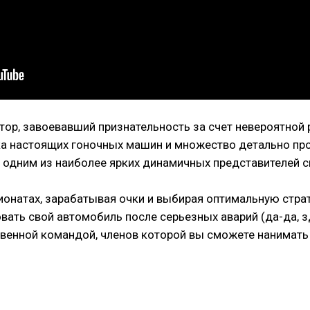
ятор, завоевавший признательность за счет невероятной
ока настоящих гоночных машин и множество детально пр
одним из наиболее ярких динамичных представителей св
ионатах, зарабатывая очки и выбирая оптимальную стра
вать свой автомобиль после серьезных аварий (да-да, з
твенной командой, членов которой вы сможете нанимать