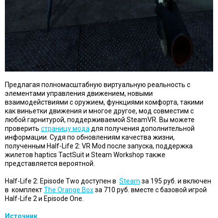
Предлагая полномасштабную виртуальную реальность с
элементами управления движением, новыми
взаимодействиями с оружием, функциями комфорта, такими
как виньетки движения и многое другое, мод совместим с
любой гарнитурой, поддерживаемой SteamVR. Вы можете
проверить
страницу мода
для получения дополнительной
информации. Судя по обновлениям качества жизни,
полученным Half-Life 2: VR Mod после запуска, поддержка
жилетов haptics TactSuit и Steam Workshop также
представляется вероятной.
Half-Life 2: Episode Two доступен в
Steam
за 195 руб. и включен
в комплект
The Orange Box
за 710 руб. вместе с базовой игрой
Half-Life 2 и Episode One.
Источник