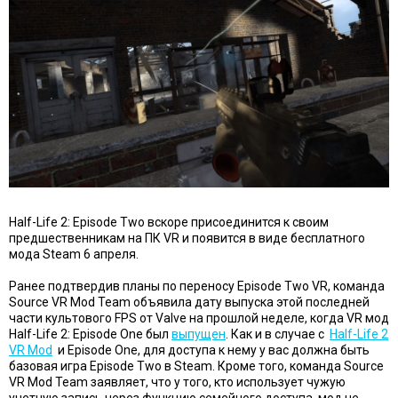
Half-Life 2: Episode Two вскоре присоединится к своим
предшественникам на ПК VR и появится в виде бесплатного
мода Steam 6 апреля.
Ранее подтвердив планы по переносу Episode Two VR, команда
Source VR Mod Team объявила дату выпуска этой последней
части культового FPS от Valve на прошлой неделе, когда VR мод
Half-Life 2: Episode One был
выпущен
. Как и в случае с
Half-Life 2
VR Mod
и Episode One, для доступа к нему у вас должна быть
базовая игра Episode Two в Steam. Кроме того, команда Source
VR Mod Team заявляет, что у того, кто использует чужую