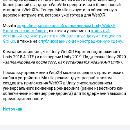
более ранний стандарт «WebVR» превратился в более новый
стандарт «WebXR». Теперь Mozilla выпустила обновленную
версию инструмента, которая уже готова для WebXR.
Mozilla
подробно рассказала об обновленном Unity WebXR
Exporter в своем блоге
, включая указание на
открытый
исходный код инструмента и обновленную документацию по
GitHub,
а также на
опубликованную демонстрационную сцену.
Компания заявляет, что Unity WebXR Exporter поддерживает
Unity 2018.4 (LTS) и все версии Unity 2019. Поддержка Unity 2020
«запланирована после того, как установятся новые API Unity».
Поскольку приложения WebXR можно посещать практически с
любого устройства, Mozilla рекомендует разработчикам
создавать приложения WebXR в Unity с использованием
универсального конвейера рендеринга (ранее известного как
облегченный конвейер рендеринга) для поддержания высокой
производительности.
Источник