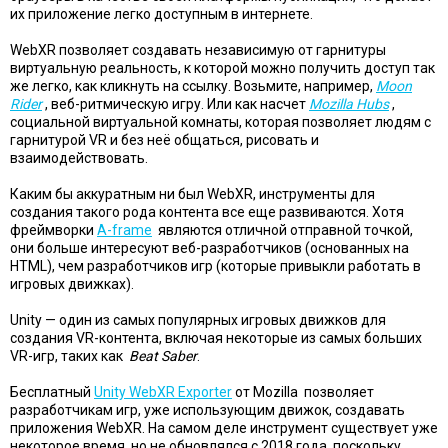
их приложение легко доступным в интернете.
WebXR позволяет создавать независимую от гарнитуры
виртуальную реальность, к которой можно получить доступ так
же легко, как кликнуть на ссылку. Возьмите, например,
Moon
Rider
, веб-ритмическую игру. Или как насчет
Mozilla Hubs
,
социальной виртуальной комнаты, которая позволяет людям с
гарнитурой VR и без неё общаться, рисовать и
взаимодействовать.
Каким бы аккуратным ни был WebXR, инструменты для
создания такого рода контента все еще развиваются. Хотя
фреймворки
A-frame
являются отличной отправной точкой,
они больше интересуют веб-разработчиков (основанных на
HTML), чем разработчиков игр (которые привыкли работать в
игровых движках).
Unity — один из самых популярных игровых движков для
создания VR-контента, включая некоторые из самых больших
VR-игр, таких как
Beat Saber
.
Бесплатный
Unity WebXR Exporter
от Mozilla позволяет
разработчикам игр, уже использующим движок, создавать
приложения WebXR. На самом деле инструмент существует уже
некоторое время, но не обновлялся с 2018 года, поскольку