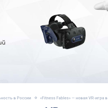
ность в России
«Fitness Fables» — новая VR-игра