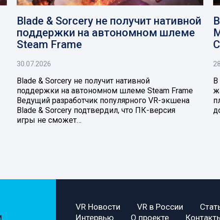
Blade & Sorcery не получит нативной
В
поддержки на автономном шлеме
M
Steam Frame
C
30.07.2026
28
Blade & Sorcery не получит нативной
В
поддержки на автономном шлеме Steam Frame
ж
Ведущий разработчик популярного VR-экшена
п
Blade & Sorcery подтвердил, что ПК-версия
д
игры не сможет…
VR Новости
VR в России
Стат
Интервью
О проекте
Контакт
И