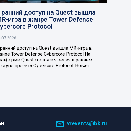
 ранний доступ на Quest вышла
R-игра в жанре Tower Defense
ybercore Protocol
.07.2026
 ранний доступ на Quest вышла MR-игра в
анре Tower Defense Cybercore Protocol На
латформе Quest состоялся релиз в раннем
оступе проекта Cybercore Protocol. Новая…
vrevents@bk.ru
ьи
ы