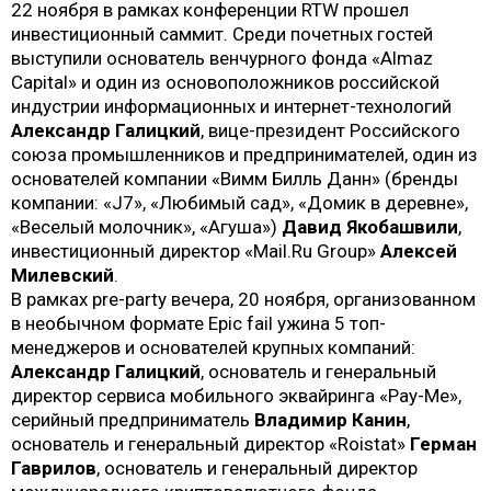
22 ноября в рамках конференции RTW прошел
инвестиционный саммит. Среди почетных гостей
выступили основатель венчурного фонда «Almaz
Capital» и один из основоположников российской
индустрии информационных и интернет-технологий
Александр Галицкий
, вице-президент Российского
союза промышленников и предпринимателей, один из
основателей компании «Вимм Билль Данн» (бренды
компании: «J7», «Любимый сад», «Домик в деревне»,
«Веселый молочник», «Агуша»)
Давид Якобашвили
,
инвестиционный директор «Mail.Ru Group»
Алексей
Милевский
.
В рамках pre-party вечера, 20 ноября, организованном
в необычном формате Epic fail ужина 5 топ-
менеджеров и основателей крупных компаний:
Александр Галицкий
, основатель и генеральный
директор сервиса мобильного эквайринга «Pay-Me»,
серийный предприниматель
Владимир Канин
,
основатель и генеральный директор «Roistat»
Герман
Гаврилов
, основатель и генеральный директор