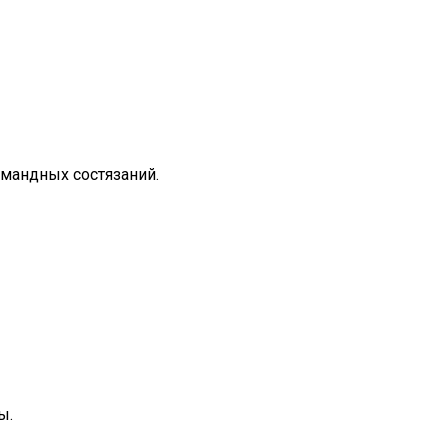
омандных состязаний.
ы.