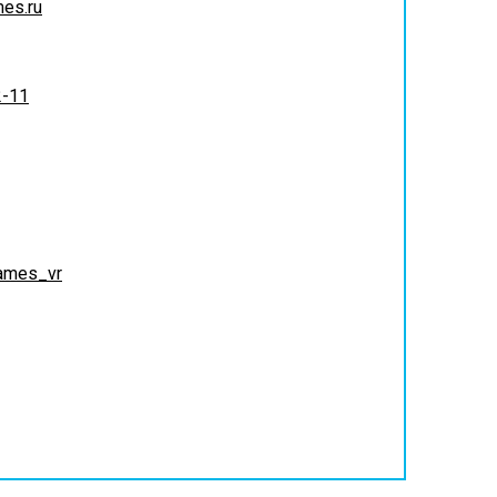
es.ru
2-11
ames_vr