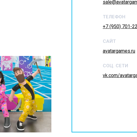
sale@avatargam
ТЕЛЕФОН
+7 (950) 701-2
САЙТ
avatargames.ru
СОЦ. СЕТИ
vk.com/avatarg