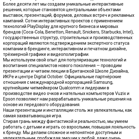
Более десяти лет мы создаем уникальные интерактивные
решения, которые становятся центральными объектами
выставок, презентаций, форумов, деловых встреч и рекламных
кампаний. Сотни интерактивных проектов с применением
технологий PlayDisplay для крупного бизнеса и мировых
брендов (Coca-Cola, Benetton, Renault, Snickers, Starbucks, Intel),
государственных структур, строительных и производственных
корпораций являются подтверждением экспертного статуса
компании в брендинге, интерактивном и печатном дизайне,
трёхмерной графике и видеополиграфии.
Мы используем свой опыт для популяризации технологий и
воспитания специалистов нового поколения — проводим
презентации и читаем лекции в Британской Школе Дизайна,
ИКРе и центре Digital October. Официальные партнёрские
отношения с международной корпорацией Samsung,
крупнейшим чипмейкером Qualcomm и лидерами в
производстве видео очков и нательных компьютеров Vuzix и
Epson позволяют нам разрабатывать уникальные решения на
основе их передового оборудования.
Наши презентации и инсталляции столь же увлекательны, как
самая захватывающая игра.
Стирая грань между фантастикой и реальностью, мы умеем
работать с детьми и играть со взрослыми, повышая лояльность
к бренду. Мы делаем сложное и непонятное доступным и
увлекательным, пробуждая эмоции у любой, даже очень