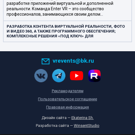
разработке приложений виртуальной и дополненной
реальности. Команда Enter VR – это сообщество
профессионалов, занимающихся своим делом…
РАЗРАБОТКА КОНТЕНТА ВИРТУАЛЬНОЙ РЕАЛЬНОСТИ, ФОТО
И ВИДЕО 360, А ТАКЖЕ ПРОГРАММНОГО ОБЕСПЕЧЕНИЯ;
КОМПЛЕКСНЫЕ РЕШЕНИЯ «ПОД КЛЮЧ» ДЛЯ
КОММЕРЧЕСКОГО И ГОСУДАРСТВЕННОГО СЕКТОРА;
РАЗРАБОТКА ПОД ЗАКАЗ VR/AR ПРОЕКТОВ; РАЗВИТИЕ
СОБСТВЕННЫХ ПРОДУКТОВ, С ДАЛЬНЕЙШЕЙ РЕАЛИЗАЦИЕЙ
КОРПОРАТИВНОМУ СЕГМЕНТУ, АРЕНДА АТТРАКЦИОНОВ,
vrevents@bk.ru
ШЛЕМОВ VR/AR, ОБОРУДОВАНИЯ ДЛЯ СЪЕМКИ ФОТО И
ВИДЕО 360 НА МЕРОПРИЯТИЯ
Рекламодателям
Пользовательское соглашение
Правовая информация
Дизайн сайта —
Ekaterina Sh.
Разработка сайта —
WinsentStudio