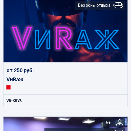
Без зоны отдыха
от 250 руб.
VиRаж
VR-КЛУБ
6+