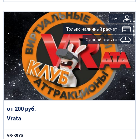
6+
Только наличный расчет
С зоной отдыха
от 200 руб.
Vrata
VR-КЛУБ