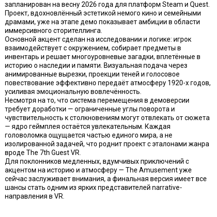
запланирован на весну 2026 года для платформ Steam и Quest.
Проект, вдохновлённый эстетикой немого кино и семейными
драмами, уже на этапе демо показывает амбиции в области
иммерсивного сторителлинга.
Основной акцент сделан на исследовании и логике: игрок
взаимодействует с окружением, собирает предметы в
инвентарь и решает многоуровневые загадки, вплетённые в
историю о наследии и памяти. Визуальная подача через
анимированные вырезки, проекции теней и голосовое
повествование эффективно передаёт атмосферу 1920-х годов,
усиливая эмоциональную вовлечённость.
Несмотря на то, что система перемещения в демоверсии
требует доработки — ограниченные углы поворота и
чувствительность к столкновениям могут отвлекать от сюжета
— ядро геймплея остаётся увлекательным. Каждая
головоломка ощущается частью единого мира, а не
изолированной задачей, что роднит проект с эталонами жанра
вроде The 7th Guest VR.
Для поклонников медленных, вдумчивых приключений с
акцентом на историю и атмосферу — The Amusement уже
сейчас заслуживает внимания, а финальная версия имеет все
шансы стать одним из ярких представителей narrative-
направления в VR.