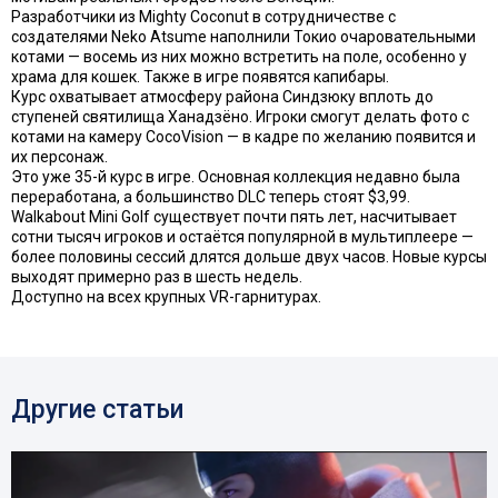
Разработчики из Mighty Coconut в сотрудничестве с
создателями Neko Atsume наполнили Токио очаровательными
котами — восемь из них можно встретить на поле, особенно у
храма для кошек. Также в игре появятся капибары.
Курс охватывает атмосферу района Синдзюку вплоть до
ступеней святилища Ханадзёно. Игроки смогут делать фото с
котами на камеру CocoVision — в кадре по желанию появится и
их персонаж.
Это уже 35-й курс в игре. Основная коллекция недавно была
переработана, а большинство DLC теперь стоят $3,99.
Walkabout Mini Golf существует почти пять лет, насчитывает
сотни тысяч игроков и остаётся популярной в мультиплеере —
более половины сессий длятся дольше двух часов. Новые курсы
выходят примерно раз в шесть недель.
Доступно на всех крупных VR-гарнитурах.
Другие статьи