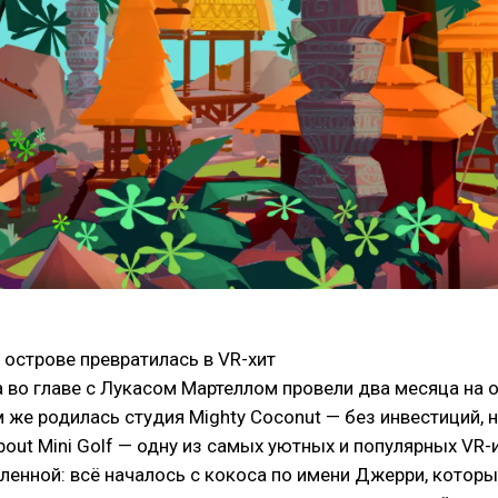
м острове превратилась в VR-хит
 во главе с Лукасом Мартеллом провели два месяца на о
е родилась студия Mighty Coconut — без инвестиций, н
out Mini Golf — одну из самых уютных и популярных VR-и
енной: всё началось с кокоса по имени Джерри, который 