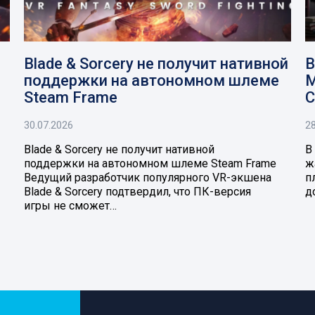
Blade & Sorcery не получит нативной
В
поддержки на автономном шлеме
M
Steam Frame
C
30.07.2026
28
Blade & Sorcery не получит нативной
В
поддержки на автономном шлеме Steam Frame
ж
Ведущий разработчик популярного VR-экшена
п
Blade & Sorcery подтвердил, что ПК-версия
д
игры не сможет…