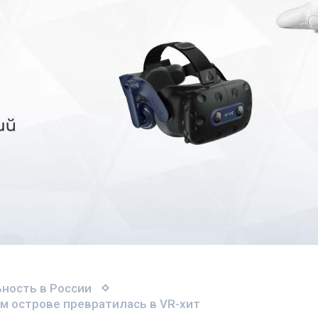
ность в России
ком острове превратилась в VR-хит