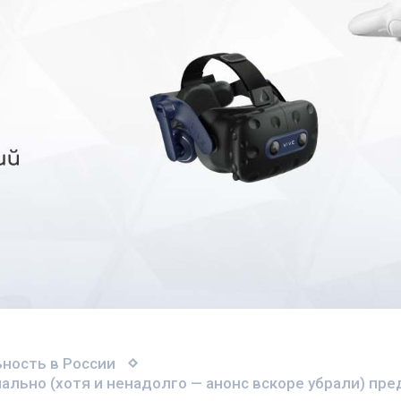
ность в России
ально (хотя и ненадолго — анонс вскоре убрали) пр