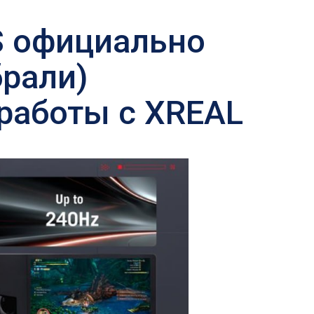
S официально
брали)
 работы с XREAL