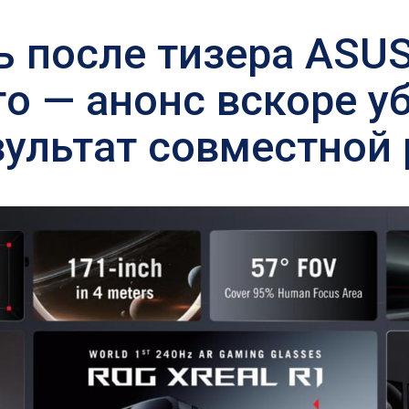
нь после тизера ASU
го — анонс вскоре у
зультат совместной