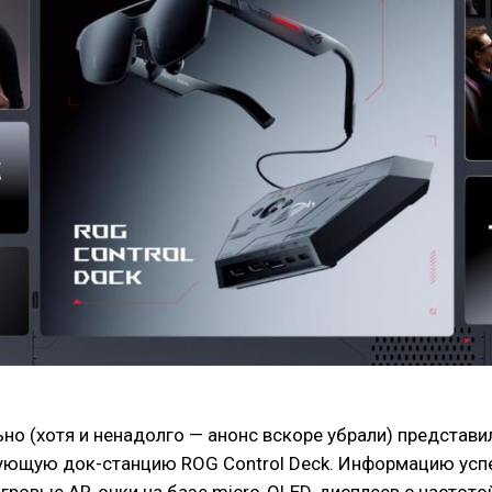
но (хотя и ненадолго — анонс вскоре убрали) представи
вующую док-станцию ROG Control Deck. Информацию успе