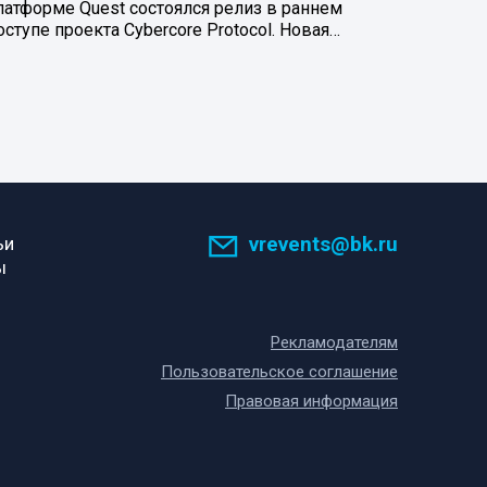
латформе Quest состоялся релиз в раннем
оступе проекта Cybercore Protocol. Новая…
vrevents@bk.ru
ьи
ы
Рекламодателям
Пользовательское соглашение
Правовая информация