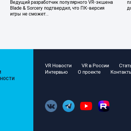
Ведущий разработчик популярного VR-экшена
п
Blade & Sorcery подтвердил, что ПК-версия
д
игры не сможет…
VR Новости
VR в России
Стат
Интервью
О проекте
Контакт
И
ЬНОСТИ