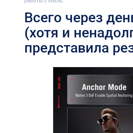
работы с XREAL
Всего через де
(хотя и ненадол
представила ре