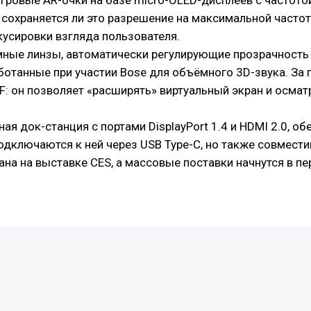
гровые AR-очки на базе micro-OLED-дисплеев с частотой
 сохраняется ли это разрешение на максимальной частоте.
усировки взгляда пользователя.
ные линзы, автоматически регулирующие прозрачность 
аботанные при участии Bose для объёмного 3D-звука. За
: он позволяет «расширять» виртуальный экран и осмат
ная док-станция с портами DisplayPort 1.4 и HDMI 2.0
одключаются к ней через USB Type-C, но также совмест
на на выставке CES, а массовые поставки начнутся в пе