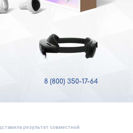
едставила результат совместной