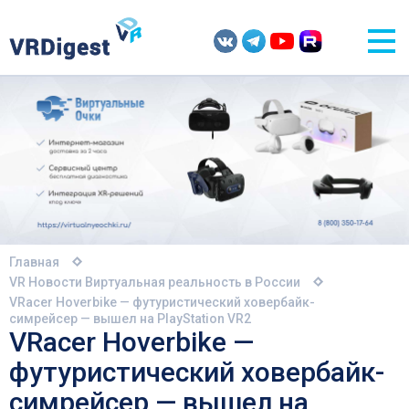
Главная
VR Новости
Виртуальная реальность в России
VRacer Hoverbike — футуристический ховербайк-
симрейсер — вышел на PlayStation VR2
VRacer Hoverbike —
футуристический ховербайк-
симрейсер — вышел на