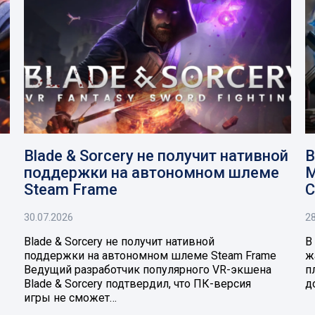
Blade & Sorcery не получит нативной
В
поддержки на автономном шлеме
M
Steam Frame
C
30.07.2026
28
Blade & Sorcery не получит нативной
В
поддержки на автономном шлеме Steam Frame
ж
Ведущий разработчик популярного VR-экшена
п
Blade & Sorcery подтвердил, что ПК-версия
д
игры не сможет…