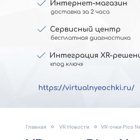
Главная
VR Новости
VR-очки Pico N