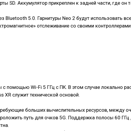
арты SD. Аккумулятор прикреплен к задней части, где он
 Bluetooth 5.0. Гарнитуры Neo 2 будут использовать все
лектромагнитное» отслеживание со своими контроллерам
с помощью Wi-Fi 5 ГГц с ПК. В этом случае локально ра
s XR служит технической основой.
, требующие больших вычислительных ресурсов, между о
проложить путь для очков 5G. Поддержка полосы 60 ГГц 
тна.