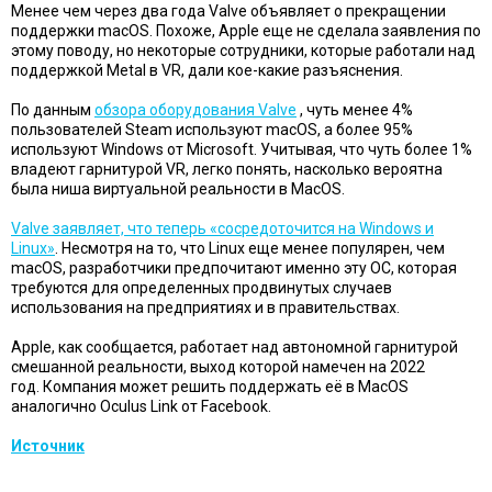
Менее чем через два года Valve объявляет о прекращении
поддержки macOS. Похоже, Apple еще не сделала заявления по
этому поводу, но некоторые сотрудники, которые работали над
поддержкой Metal в VR, дали кое-какие разъяснения.
По данным
обзора оборудования Valve
, чуть менее 4%
пользователей Steam используют macOS, а более 95%
используют Windows от Microsoft. Учитывая, что
чуть более 1%
владеют гарнитурой VR
, легко понять, насколько вероятна
была ниша виртуальной реальности в MacOS.
Valve заявляет, что теперь «сосредоточится на Windows и
Linux»
. Несмотря на то, что Linux еще менее популярен, чем
macOS, разработчики предпочитают именно эту ОС, которая
требуются для определенных продвинутых случаев
использования на предприятиях и в правительствах.
Apple, как
сообщается, работает над автономной гарнитурой
смешанной реальности, выход которой намечен на 2022
год
. Компания может решить поддержать её в MacOS
аналогично
Oculus Link
от Facebook.
Источник