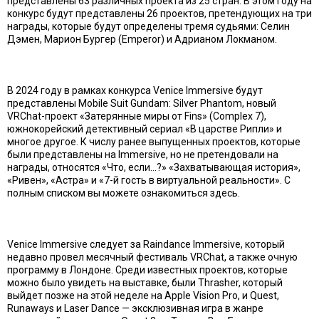
представлены 63 различных проекта из 25 стран. В этом году на
конкурс будут представлены 26 проектов, претендующих на три
награды, которые будут определены тремя судьями: Селин
Дэмен, Марион Бургер (Emperor) и Адрианом Локманом.
В 2024 году в рамках конкурса Venice Immersive будут
представлены Mobile Suit Gundam: Silver Phantom, новый
VRChat-проект «Затерянные миры от Fins» (Complex 7),
южнокорейский детективный сериал «В царстве Рипли» и
многое другое. К числу ранее выпущенных проектов, которые
были представлены на Immersive, но не претендовали на
награды, относятся «Что, если…?» «Захватывающая история»,
«Ривен», «Астра» и «7-й гость в виртуальной реальности». С
полным списком вы можете ознакомиться здесь.
Venice Immersive следует за Raindance Immersive, который
недавно провел месячный фестиваль VRChat, а также очную
программу в Лондоне. Среди известных проектов, которые
можно было увидеть на выставке, были Thrasher, который
выйдет позже на этой неделе на Apple Vision Pro, и Quest,
Runaways и Laser Dance — эксклюзивная игра в жанре