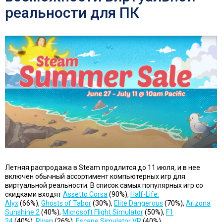
реальности для ПК
Летняя распродажа в Steam продлится до 11 июля, и в нее
включен обычный ассортимент компьютерных игр для
виртуальной реальности. В список самых популярных игр со
скидками входят
Assetto Corsa
(90%),
Half-Life:
Alyx
(66%),
Ghosts of Tabor
(30%),
Elite Dangerous
(70%),
Arizona
Sunshine 2
(40%),
Microsoft Flight Simulator
(50%),
F1
24
(40%),
Riven
(26%),
Escape Simulator VR
(40%)