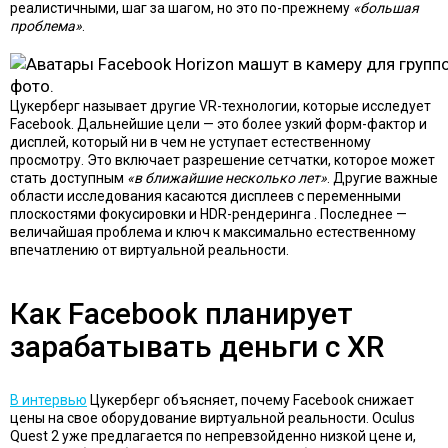
реалистичными, шаг за шагом, но это по-прежнему
«большая
проблема»
.
Цукерберг называет другие VR-технологии, которые исследует
Facebook. Дальнейшие цели — это более узкий форм-фактор и
дисплей, который ни в чем не уступает естественному
просмотру. Это включает разрешение сетчатки, которое может
стать доступным
«в ближайшие несколько лет»
. Другие важные
области исследования
касаются дисплеев с переменными
плоскостями фокусировки и HDR-рендеринга . Последнее —
величайшая проблема и ключ к максимально естественному
впечатлению от виртуальной реальности.
Как Facebook планирует
зарабатывать деньги с XR
В интервью
Цукерберг объясняет, почему Facebook снижает
цены на свое оборудование виртуальной реальности.
Oculus
Qu
e
st 2
уже предлагается по непревзойденно низкой цене и,