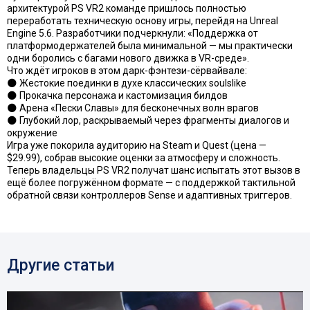
архитектурой PS VR2 команде пришлось полностью
переработать техническую основу игры, перейдя на Unreal
Engine 5.6. Разработчики подчеркнули: «Поддержка от
платформодержателей была минимальной — мы практически
одни боролись с багами нового движка в VR-среде».
Что ждёт игроков в этом дарк-фэнтези-сёрвайвале:
🌑 Жестокие поединки в духе классических soulslike
🌑 Прокачка персонажа и кастомизация билдов
🌑 Арена «Пески Славы» для бесконечных волн врагов
🌑 Глубокий лор, раскрываемый через фрагменты диалогов и
окружение
Игра уже покорила аудиторию на Steam и Quest (цена —
$29.99), собрав высокие оценки за атмосферу и сложность.
Теперь владельцы PS VR2 получат шанс испытать этот вызов в
ещё более погружённом формате — с поддержкой тактильной
обратной связи контроллеров Sense и адаптивных триггеров.
Другие статьи