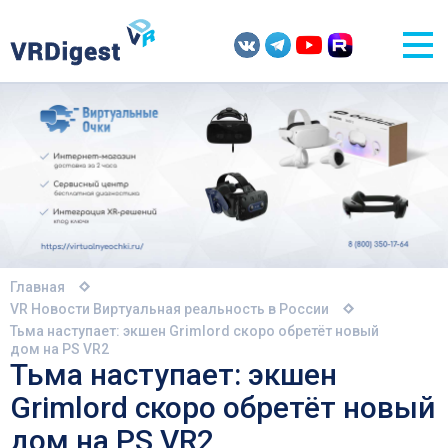
Главная
VR Новости
Виртуальная реальность в России
Тьма наступает: экшен Grimlord скоро обретёт новый
дом на PS VR2
Тьма наступает: экшен
Grimlord скоро обретёт новый
дом на PS VR2