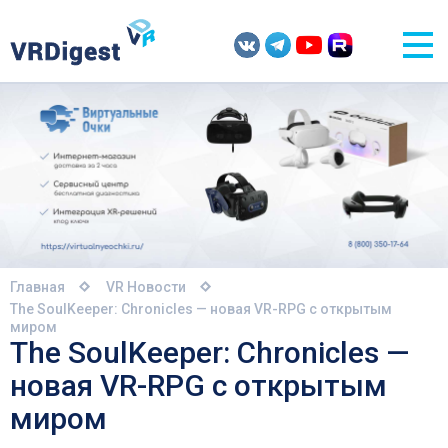
Главная
VR Новости
The SoulKeeper: Chronicles — новая VR-RPG с открытым
миром
The SoulKeeper: Chronicles —
новая VR-RPG с открытым
миром