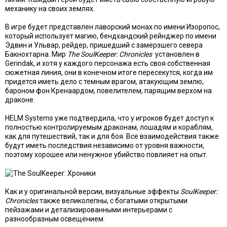
механику на своих землях.
В игре будет представлен лаворский монах по имени Изоропос,
который использует магию, бендхандский рейнджер по имени
Эдвин и Ульвар, рейдер, пришедший с замерзшего севера
Бакнохтарна. Мир
The SoulKeeper: Chronicles
установлен в
Gerindak, и хотя у каждого персонажа есть своя собственная
сюжетная линия, они в конечном итоге пересекутся, когда им
придется иметь дело с темным врагом, атакующим землю,
бароном фон Кренаардом, повелителем, парящим верхом на
драконе.
HELM Systems уже подтвердила, что у игроков будет доступ к
полностью контролируемым драконам, лошадям и кораблям,
как для путешествий, так и для боя. Все взаимодействия также
будут иметь последствия независимо от уровня важности,
поэтому хорошее или ненужное убийство повлияет на опыт.
Как и у оригинальной версии, визуальные эффекты
SoulKeeper:
Chronicles
также великолепны, с богатыми открытыми
пейзажами и детализированными интерьерами с
разнообразным освещением.