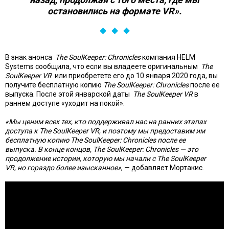
остановились на формате VR».
В знак анонса
The SoulKeeper: Chronicles
компания HELM
Systems сообщила, что если вы владеете оригинальным
The
SoulKeeper VR
или приобретете его до 10 января 2020 года, вы
получите бесплатную копию
The SoulKeeper: Chronicles
после ее
выпуска. После этой январской даты
The SoulKeeper VR
в
раннем доступе «уходит на покой».
«Мы ценим всех тех, кто поддерживал нас на ранних этапах
доступа к The SoulKeeper VR, и поэтому мы предоставим им
бесплатную копию The SoulKeeper: Chronicles после ее
выпуска. В конце концов, The SoulKeeper: Chronicles — это
продолжение истории, которую мы начали с The SoulKeeper
VR,
но гораздо более изысканное»
, — добавляет Мортакис.