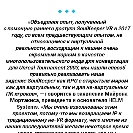
«Объединяя опыт, полученный
с помощью раннего доступа SoulKeeper VR в 2017
году, со всем предшествующим опытом, не
относящимся к виртуальной
реальности, восходящим к нашим очень
скромным корням в качестве
многопользовательского мода для конвертации
для Unreal Tournament 2003, мы нашли способ
правильно реализовать наше
видение SoulKeeper
как RPG с открытым миром
как для виртуальных, так и для не-виртуальных
ПК игроков»
, — говорится в заявлении Майрона
Мортакиса, президента и основателя HELM
Systems.
«Мы очень взволнованы этим
проектом, потому что мы возвращаем IP к
традиционному не-VR формату, чего многие из
наших последователей желали некоторое время
назад, продолжая с того места, где мы