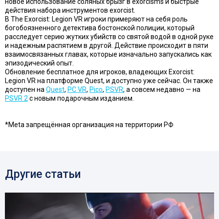
новое использование соляных брызг в exorcisms и быстрые
действия набора инструментов exorcist.
В The Exorcist: Legion VR игроки примеряют на себя роль
богобоязненного детектива бостонской полиции, который
расследует серию жутких убийств со святой водой в одной руке
и надежным распятием в другой. Действие происходит в пяти
взаимосвязанных главах, которые изначально запускались как
эпизодический опыт.
Обновление бесплатное для игроков, владеющих Exorcist:
Legion VR на платформе Quest, и доступно уже сейчас. Он также
доступен на
Quest
,
PC VR
,
Pico
,
PSVR
, а совсем недавно — на
PSVR 2
с новым подарочным изданием.
*Meta запрещённая организация на территории РФ
Другие статьи