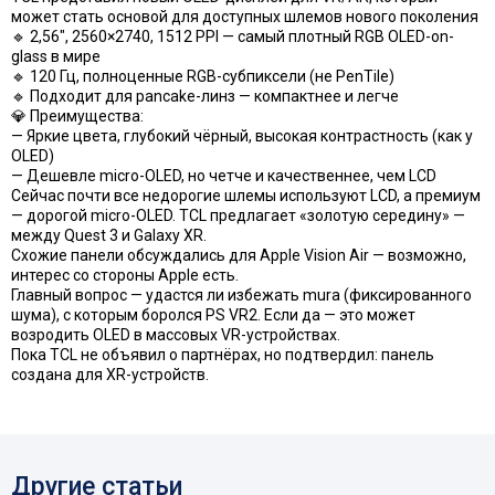
может стать основой для доступных шлемов нового поколения
🔹 2,56″, 2560×2740, 1512 PPI — самый плотный RGB OLED-on-
glass в мире
🔹 120 Гц, полноценные RGB-субпиксели (не PenTile)
🔹 Подходит для pancake-линз — компактнее и легче
💎 Преимущества:
— Яркие цвета, глубокий чёрный, высокая контрастность (как у
OLED)
— Дешевле micro-OLED, но четче и качественнее, чем LCD
Сейчас почти все недорогие шлемы используют LCD, а премиум
— дорогой micro-OLED. TCL предлагает «золотую середину» —
между Quest 3 и Galaxy XR.
Схожие панели обсуждались для Apple Vision Air — возможно,
интерес со стороны Apple есть.
Главный вопрос — удастся ли избежать mura (фиксированного
шума), с которым боролся PS VR2. Если да — это может
возродить OLED в массовых VR-устройствах.
Пока TCL не объявил о партнёрах, но подтвердил: панель
создана для XR-устройств.
Другие статьи