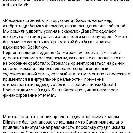
в Growrilla VR.
«Механика стрельбы, которую мы добавили, например,
отобрать дробовик у фермера, оказалась довольно забавной.
Мы решили удвоить усилия и сказали: «Давайте сделаем
шутер», хотя в виртуальной реальности много шутеров… У меня
была мечта создать шутер, который был бы во многом
вдохновлен Spelunky».
Первоначальное видение Салми заключалось в том, чтобы
сделать весь мир разрушаемым, хотя позже он понял, что это
не особенно сработало. Стремясь ориентироваться на рынок
квестов, команда использовала малополигональный
художественный стиль, который «на тот момент практически не
применялся в виртуальной реальности», применив
стилизованный подход к работе с ограничениями Quest 1.
После подачи этой идеи Salmi Games получила некоторое
финансирование от Meta*.
Мне сказали, что ранний проект студии с плоским экраном
Ellipsis не был финансово успешным и что Салми изначально
привлекла виртуальная реальность, поскольку студия искала
свою нишу. Салми считает, что дизайн должен основываться на