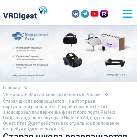
Главная
VR Новости
Виртуальная реальность в России
Старая школа возвращается — на этот раз в
виртуальной реальности. Разработчик Alex Le Tux
анонсировал продвижение фанатского порта Perfect
Dark, легендарного шутера с Nintendo 64, под шлемы
Quest. Игра будет работать как отдельное приложение,
не требуя подключения к ПК.
Старая школа возвращается