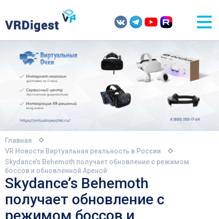
Главная
VR Новости
Виртуальная реальность в России
Skydance’s Behemoth получает обновление с режимом
боссов и обновлённой Ареной
Skydance’s Behemoth
получает обновление с
режимом боссов и