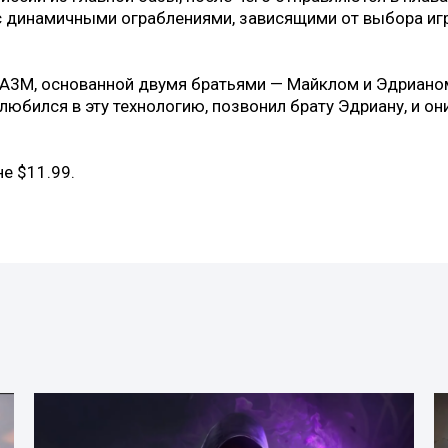
 с динамичными ограблениями, зависящими от выбора и
A3M, основанной двумя братьями — Майклом и Эдрианом
любился в эту технологию, позвонил брату Эдриану, и о
не $11.99.