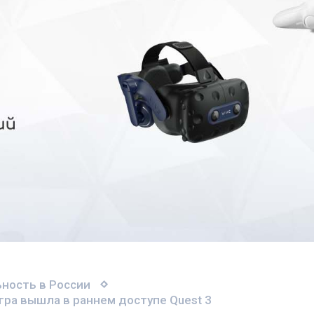
ность в России
гра вышла в раннем доступе Quest 3