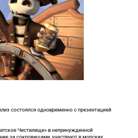
Релиз состоялся одновременно с презентацией
ратское Чистилище» в непринужденной
ние за сокровищами, участвуют в морских