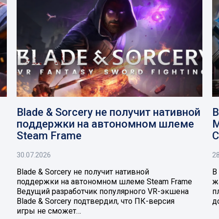
Blade & Sorcery не получит нативной
В
поддержки на автономном шлеме
M
Steam Frame
C
30.07.2026
28
Blade & Sorcery не получит нативной
В
поддержки на автономном шлеме Steam Frame
ж
Ведущий разработчик популярного VR-экшена
п
Blade & Sorcery подтвердил, что ПК-версия
д
игры не сможет…