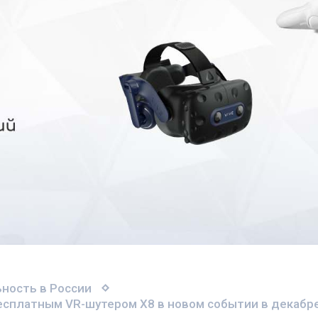
ность в России
бесплатным VR-шутером X8 в новом событии в декабре