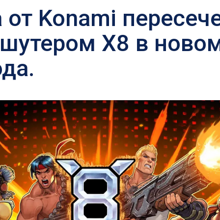
a от Konami пересече
шутером X8 в новом
ода.