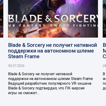
Blade & Sorcery не получит нативной
В
поддержки на автономном шлеме
M
Steam Frame
C
30.07.2026
28
Blade & Sorcery не получит нативной
В
поддержки на автономном шлеме Steam Frame
ж
Ведущий разработчик популярного VR-экшена
п
Blade & Sorcery подтвердил, что ПК-версия
д
игры не сможет…