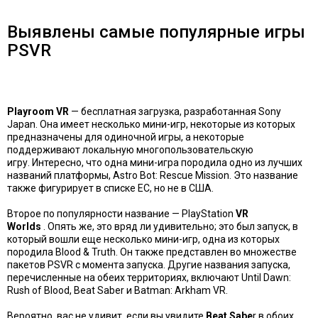
Выявлены самые популярные игры
PSVR
Playroom VR
— бесплатная загрузка, разработанная Sony
Japan. Она имеет несколько мини-игр, некоторые из которых
предназначены для одиночной игры, а некоторые
поддерживают локальную многопользовательскую
игру. Интересно, что одна мини-игра породила одно из лучших
названий платформы, Astro Bot: Rescue Mission. Это название
также фигурирует в списке ЕС, но не в США.
Второе по популярности название —
PlayStation
VR
Worlds
. Опять же, это вряд ли удивительно; это был запуск, в
который вошли еще несколько мини-игр, одна из которых
породила Blood & Truth. Он также представлен во множестве
пакетов PSVR с момента запуска. Другие названия запуска,
перечисленные на обеих территориях, включают Until Dawn:
Rush of Blood, Beat Saber и Batman: Arkham VR.
Вероятно, вас не удивит, если вы увидите
Beat Sabe
r в обоих