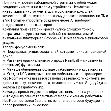
Причина — провал амбициозной стратегии «любой может
создавать контент на любом устройстве». Несмотря на
инвестиции в инструменты для мобильных и консолей,
качественный контент по-прежнему делают в основном на ПК и
в VR. Попытки упростить создание через AI, наоборот,
раздражали топовых авторов.
Компания признаёт: они «растянулись слишком тонко»,
потратили ресурсы на масштабный, но нереализуемый
визуальный платформер (Rooms 2.0) и оказались в финансовом
упадке.
Теперь фокус сместился:
🔹 Поддержка лучших создателей, которые приносят основной
доход
🔹 Развитие оригинальных игр, вроде Paintball — с новыми (в т.ч.
платными) функциями
🔹 Меньше обновлений, больше стабильности и кураторства
🔹 Уход от UGC-инструментов на мобильных и контроллерах
Rec Room не отказывается от пользовательского контента, но
делает ставку на качество, а не массовость — как Sega, уйдя из
железа в разработку игр.
Команда просит индустрию обратить внимание на уходящих:
«Это одни из самых талантливых людей, с кем мы работали».
Rec Room остаётся бесплатным, но теперь строит будущее на
более реалистичной основе.