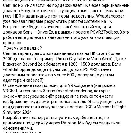
интеграцией отслеживания глаз PS VR2 в SteamVR.
Сейчас PS VR2 частично поддерживает ПК через официальный
драйвер Sony, но ключевые функции, такие как отслеживание
глаз, HDR и адаптивные триггеры, недоступны. Whatdahopper
уже показал первые результаты работы системы на ПК.
Его решение будет выпущено как бесплатный мод для
драйвера Sony — DriverEx, в рамках проекта PSVR2Toolbox. Хотя
работа ещё далека от завершения, это уже впечатляющий
прогресс.
Почему это важно?
Сейчас гарнитуры с отслеживанием глаз на ПК стоят более
2000 долларов (например, Pimax Crystal или Varjo Aero). Даже
Bigscreen Beyond 2e обойдётся в 1200–1500 долларов. Если
whatdahopper доведёт функцию до ума, PS VR2 станет
доступным вариантом за менее 500 долларов (с учётом
адаптера и кабелей).
Отслеживание глаз полезно для VR-соцсетей (например,
VRChat) и технологий типа foveated rendering, которые
экономят ресурсы за счёт рендеринга только той части
изображения, куда смотрит пользователь. Эта функция уже
поддерживается в симуляторах полётов DCS и Microsoft Flight
Simulator 2024.
Разработчик планирует выпустить мод бесплатно, но
принимает поддержку через Patreon. Мы будем следить за
обновлениями.