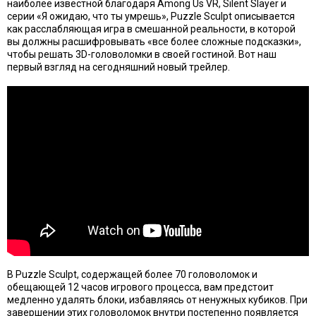
наиболее известной благодаря Among Us VR, Silent Slayer и
серии «Я ожидаю, что ты умрешь», Puzzle Sculpt описывается
как расслабляющая игра в смешанной реальности, в которой
вы должны расшифровывать «все более сложные подсказки»,
чтобы решать 3D-головоломки в своей гостиной. Вот наш
первый взгляд на сегодняшний новый трейлер.
В Puzzle Sculpt, содержащей более 70 головоломок и
обещающей 12 часов игрового процесса, вам предстоит
медленно удалять блоки, избавляясь от ненужных кубиков. При
завершении этих головоломок внутри постепенно появляется