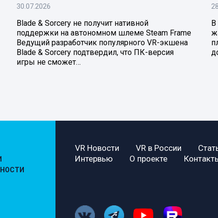
30.07.2026
28
Blade & Sorcery не получит нативной
В
поддержки на автономном шлеме Steam Frame
ж
Ведущий разработчик популярного VR-экшена
п
Blade & Sorcery подтвердил, что ПК-версия
д
игры не сможет…
VR Новости
VR в России
Стат
Интервью
О проекте
Контакт
И
ЬНОСТИ