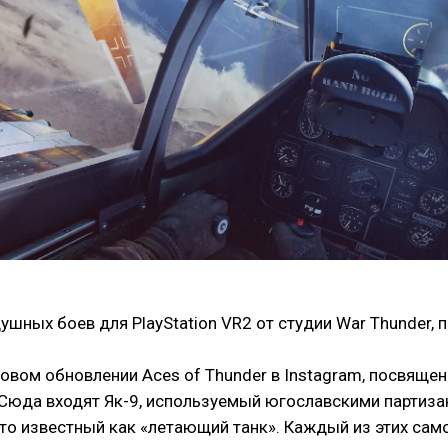
ушных боев для PlayStation VR2 от студии War Thunder,
новом обновлении Aces of Thunder в Instagram, посвящ
Сюда входят Як-9, используемый югославскими партизан
то известный как «летающий танк». Каждый из этих само