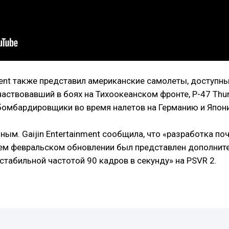
ment также представил американские самолеты, доступные
участвовавший в боях на Тихоокеанском фронте, P-47 Thu
 бомбардировщики во время налетов на Германию и Япо
м. Gaijin Entertainment сообщила, что «разработка поч
ем февральском обновлении был представлен дополнител
«стабильной частотой 90 кадров в секунду» на PSVR 2.