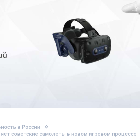
ность в России
вляет советские самолеты в новом игровом процессе