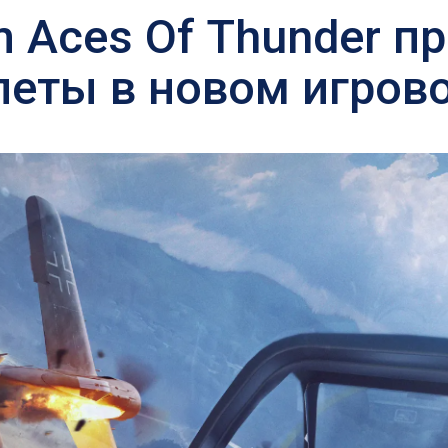
im Aces Of Thunder п
леты в новом игров