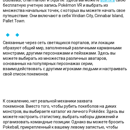
Bulbasaur, Charmander и Squirtle. Здесь вы можете
войти в
свою
бесплатную учетную запись Pokémon VR и выбрать из
множества начальных точек, с которых вы можете начать свое
путешествие. Они включают в себя Viridian City, Cinnabar Island,
Pallet Town.
Связанные через сеть светящихся порталов, эти локации
образуют общий мир, заполненный различными карманными
монстрами, другими персонажами и пейзажами. Здесь вы
можете выбирать из множества различных аватаров,
основанных на популярных персонажах серии,
взаимодействовать с другими игроками-людьми и настраивать
свой список покемонов.
К сожалению, нет реальной механики захвата
покемонов. Вместо того, чтобы рубить покеболов на диких
монстров, вы выбираете каталог из личного Pokédex. Здесь вы
можете настроить статистику, выбрать наборы движений и
организовать командные позиции. Однако вы можете бросить
Pokeball, прикрепленный к вашему левому запястью, чтобы