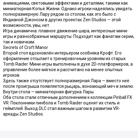
анимациями, световыми эффектами и деталями, такими как
миниатюрная Копьё Жизни. Однако игроки надеялись увидеть
полноразмерную Лару рядом со столом, как это было с
Индианой Джонсом в других проектах Zen Studios — этой
возможности, увы, нет.
Игра динамична: плавное движение шара, интересные мини-
игры и разнообразные маршруты. Подходит как фанатам серии,
так и новичкам.
Secrets of Croft Manor
Второй стол вдохновлён интерьером особняка Крофт. Его
оформление отсылает к тренировочным уровням из старых
Tomb Raider. Мини-игры выполнены в духе 2D-платформеров, а
управление более мягкое и рассчитано на менее опытных
игроков.
Здесь также отсутствует полноразмерная Лара — вместо неё
после проигрыша появляется рыцарь, вонзающий меч в землю.
Внутри стола — миниатюрная фигурка Лары.
Оба стола стали отличным дополнением к коллекции Pinball FX
VR. Поклонники пинбола и Tomb Raider оценят их стиль и
геймплей. Выход DLC стал важным шагом в развитии VR-
аркады Zen Studios.