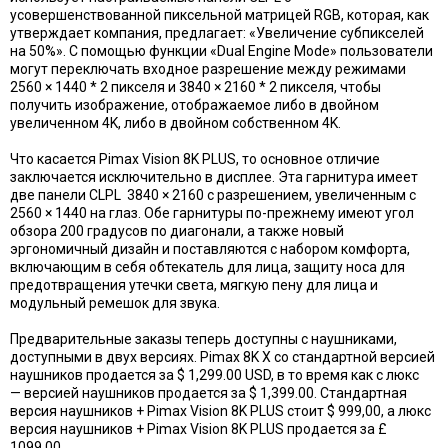
усовершенствованной пиксельной матрицей RGB, которая, как
утверждает компания, предлагает: «Увеличение субпикселей
на 50%». С помощью функции «Dual Engine Mode» пользователи
могут переключать входное разрешение между режимами
2560 × 1440 * 2 пикселя и 3840 × 2160 * 2 пикселя, чтобы
получить изображение, отображаемое либо в двойном
увеличенном 4K, либо в двойном собственном 4K.
Что касается Pimax Vision 8K PLUS, то основное отличие
заключается исключительно в дисплее. Эта гарнитура имеет
две панели CLPL 3840 × 2160 с разрешением, увеличенным с
2560 × 1440 на глаз. Обе гарнитуры по-прежнему имеют угол
обзора 200 градусов по диагонали, а также новый
эргономичный дизайн и поставляются с набором комфорта,
включающим в себя обтекатель для лица, защиту носа для
предотвращения утечки света, мягкую пену для лица и
модульный ремешок для звука.
Предварительные заказы теперь доступны с наушниками,
доступными в двух версиях. Pimax 8K X со стандартной версией
наушников продается за $ 1,299.00 USD, в то время как с люкс
— версией наушников продается за $ 1,399.00. Стандартная
версия наушников + Pimax Vision 8K PLUS стоит $ 999,00, а люкс
версия наушников + Pimax Vision 8K PLUS продается за £
1099,00.