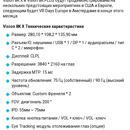
Vision 8K X и Vision 8K PLUS будут продемонстрированы на
нескольких предстоящих мероприятиях в США и Европе,
следующим будет VR Days Europe в Амстердаме в конце этого
месяца.
Vision 8K X Технические характеристики
Размер: 280,10 * 108,2 * 135,90 мм
Разъем IO: наушники / USB * 1 / DP * 1 / аудиоразъем / тип
C * 2 / микрофон
Дисплей: CLPL
Разрешение: 3840 * 2160 на глаз
Задержка MTP: 15 мс
Частота обновления: 75 Гц (собственный) / 90 Гц (высокий
уровень)
Объектив: Custom Френеля * 2
FOV: диагональ 200 °
IPD: 55мм ~ 75мм
Кнопка: кнопка питания / VOL + ключ / VOL- ключ
Eye Tracking: модуль отслеживания глаз (опция)