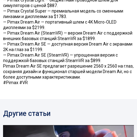
— Pimax Crystal Light — бюджетный проводной шлем для
симуляторов с ценой $887.
— Pimax Crystal Super — премиальная модель со сменными
линзами и дисплеями за $1783.
— Pimax Dream Air — портативный шлем с 4K Micro-OLED
дисплеями за $2199.
— Pimax Dream Air (SteamVR) — версия Dream Air с поддержкой
внешних базовых станций SteamVR за $1899.
— Pimax Dream Air SE — доступная версия Dream Air с экранами
2K на глаз за $1199.
— Pimax Dream Air SE (SteamVR) — упрощенная версия с
поддержкой базовых станций SteamVR за $899.
Pimax Dream Air SE предлагает разрешение 2560 x 2560 на глаз,
сохраняя дизайн и функционал старшей модели Dream Air, но с
более доступными характеристиками.
#Pimax #VR
Другие статьи