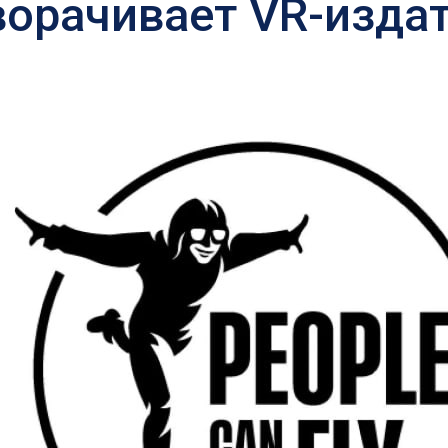
сворачивает VR-изда