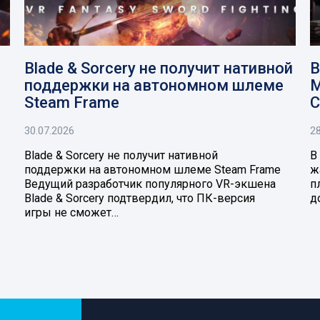
Blade & Sorcery не получит нативной
В
поддержки на автономном шлеме
M
Steam Frame
C
30.07.2026
28
Blade & Sorcery не получит нативной
В
поддержки на автономном шлеме Steam Frame
ж
Ведущий разработчик популярного VR-экшена
п
Blade & Sorcery подтвердил, что ПК-версия
д
игры не сможет…