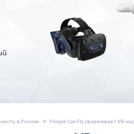
ность в России
People Can Fly сворачивает VR-и