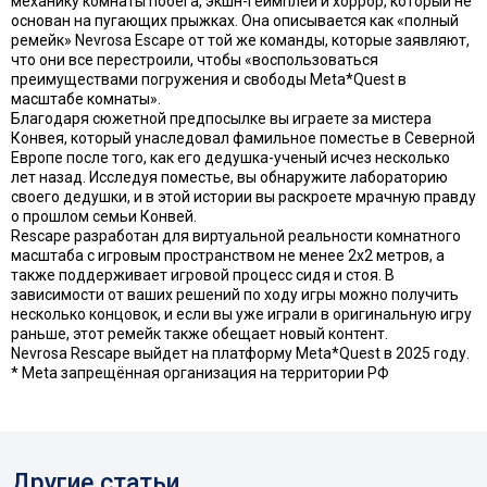
механику комнаты побега, экшн-геймплей и хоррор, который не
основан на пугающих прыжках. Она описывается как «полный
ремейк» Nevrosa Escape от той же команды, которые заявляют,
что они все перестроили, чтобы «воспользоваться
преимуществами погружения и свободы Meta*Quest в
масштабе комнаты».
Благодаря сюжетной предпосылке вы играете за мистера
Конвея, который унаследовал фамильное поместье в Северной
Европе после того, как его дедушка-ученый исчез несколько
лет назад. Исследуя поместье, вы обнаружите лабораторию
своего дедушки, и в этой истории вы раскроете мрачную правду
о прошлом семьи Конвей.
Rescape разработан для виртуальной реальности комнатного
масштаба с игровым пространством не менее 2х2 метров, а
также поддерживает игровой процесс сидя и стоя. В
зависимости от ваших решений по ходу игры можно получить
несколько концовок, и если вы уже играли в оригинальную игру
раньше, этот ремейк также обещает новый контент.
Nevrosa Rescape выйдет на платформу Meta*Quest в 2025 году.
* Meta запрещённая организация на территории РФ
Другие статьи