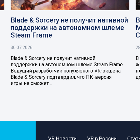
Blade & Sorcery не получит нативной
В
поддержки на автономном шлеме
M
Steam Frame
C
30.07.2026
28
Blade & Sorcery не получит нативной
В
поддержки на автономном шлеме Steam Frame
ж
Ведущий разработчик популярного VR-экшена
п
Blade & Sorcery подтвердил, что ПК-версия
д
игры не сможет…
VR Новости
VR в России
Стат