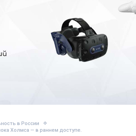
ность в России
лока Холмса — в раннем доступе.