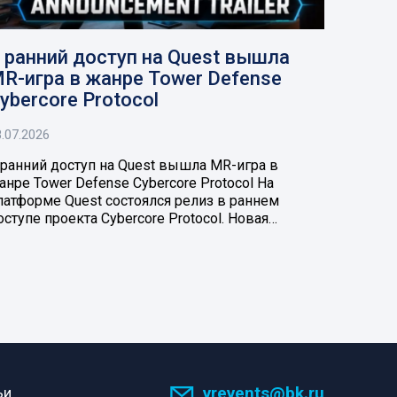
 ранний доступ на Quest вышла
R-игра в жанре Tower Defense
ybercore Protocol
.07.2026
 ранний доступ на Quest вышла MR-игра в
анре Tower Defense Cybercore Protocol На
латформе Quest состоялся релиз в раннем
оступе проекта Cybercore Protocol. Новая…
vrevents@bk.ru
ьи