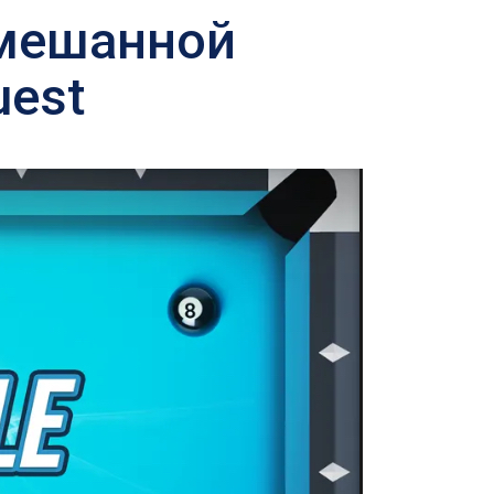
смешанной
uest