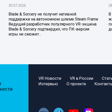
30.07.2026
28
Blade & Sorcery не получит нативной
В
поддержки на автономном шлеме Steam Frame
ж
Ведущий разработчик популярного VR-экшена
п
Blade & Sorcery подтвердил, что ПК-версия
д
игры не сможет…
VR Новости
VR в России
Стат
Интервью
О проекте
Контакт
И
ЬНОСТИ