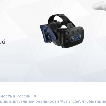
ность в России
ию виртуальной реальности ‘Avalanche’, чтобы гарнит