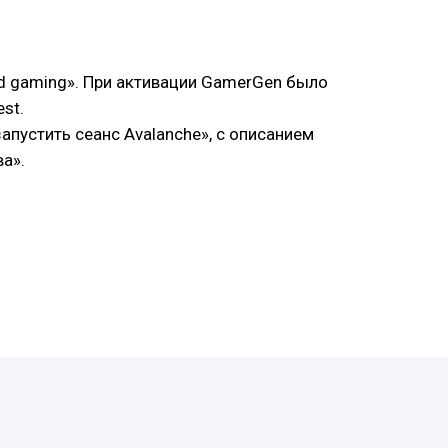
ud gaming». При активации GamerGen было
st.
апустить сеанс Avalanche», с описанием
а».