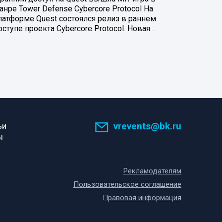
анре Tower Defense Cybercore Protocol На
латформе Quest состоялся релиз в раннем
оступе проекта Cybercore Protocol. Новая…
vrevents@bk.ru
ьи
ы
Рекламодателям
Пользовательское соглашение
Правовая информация