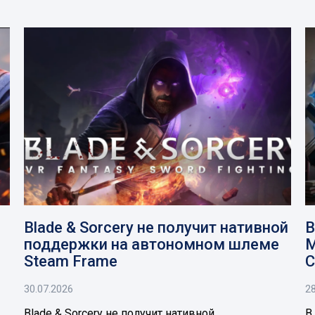
Blade & Sorcery не получит нативной
В
поддержки на автономном шлеме
M
Steam Frame
C
30.07.2026
28
Blade & Sorcery не получит нативной
В