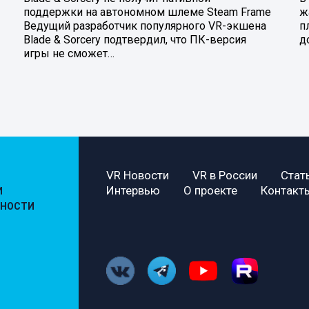
поддержки на автономном шлеме Steam Frame
ж
Ведущий разработчик популярного VR-экшена
п
Blade & Sorcery подтвердил, что ПК-версия
д
игры не сможет…
VR Новости
VR в России
Стат
Интервью
О проекте
Контакт
И
ЬНОСТИ