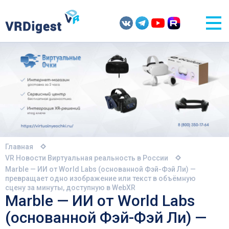
Главная
VR Новости
Виртуальная реальность в России
Marble — ИИ от World Labs (основанной Фэй-Фэй Ли) —
превращает одно изображение или текст в объёмную
сцену за минуты, доступную в WebXR
Marble — ИИ от World Labs
(основанной Фэй-Фэй Ли) —