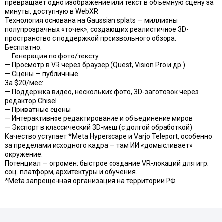
превращает одно изображение или текст в объёмную сцену за
минуты, доступную в WebXR
Технология основана на Gaussian splats — миллионы
полупрозрачных «точек», создающих реалистичное 3D-
пространство с поддержкой произвольного обзора.
Бесплатно:
— Генерация по фото/тексту
— Просмотр в VR через браузер (Quest, Vision Pro и др.)
— Сцены — публичные
За $20/мес:
— Поддержка видео, нескольких фото, 3D-заготовок через
редактор Chisel
— Приватные сцены
— Интерактивное редактирование и объединение миров
— Экспорт в классический 3D-меш (с долгой обработкой)
Качество уступает *Meta Hyperscape и Varjo Teleport, особенно
за пределами исходного кадра — там ИИ «домысливает»
окружение.
Потенциал — огромен: быстрое создание VR-локаций для игр,
соц. платформ, архитектуры и обучения.
*Meta запрещенная организация на территории РФ