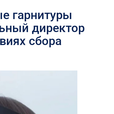
ые гарнитуры
льный директор
виях сбора