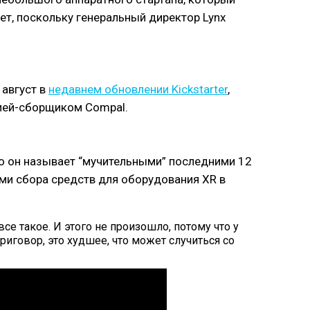
вет, поскольку генеральный директор Lynx
 август в
недавнем обновлении Kickstarter
,
нией-сборщиком Compal.
то он называет “мучительными” последними 12
ями сбора средств для оборудования XR в
е такое. И этого не произошло, потому что у
риговор, это худшее, что может случиться со