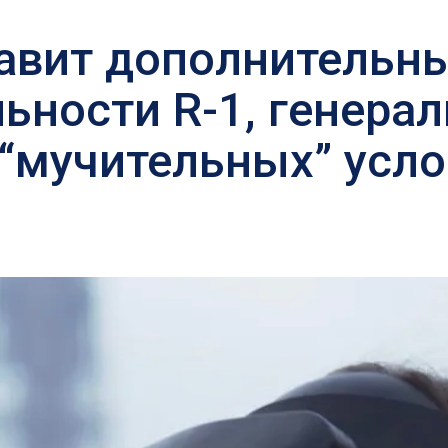
тавит дополнительн
ьности R-1, генера
 “мучительных” усло