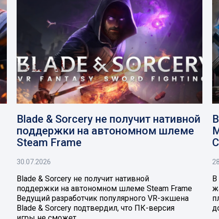
Blade & Sorcery не получит нативной
В
поддержки на автономном шлеме
M
Steam Frame
C
30.07.2026
28
Blade & Sorcery не получит нативной
В
поддержки на автономном шлеме Steam Frame
ж
Ведущий разработчик популярного VR-экшена
п
Blade & Sorcery подтвердил, что ПК-версия
д
игры не сможет…