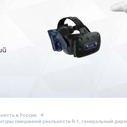
ность в России
итуры смешанной реальности R-1, генеральный дире