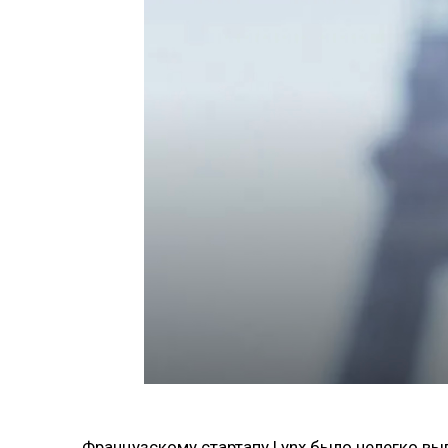
Французскому стартапу Lynx было нелегко вып