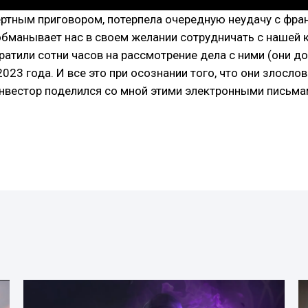
ертным приговором, потерпела очередную неудачу с ф
бманывает нас в своем желании сотрудничать с нашей 
тратили сотни часов на рассмотрение дела с ними (они 
023 года. И все это при осознании того, что они злосл
вестор поделился со мной этими электронными письмами