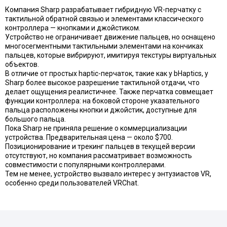
Компания Sharp разрабатывает гибридную VR-перчатку с
тактильной обратной связью и элементами классического
контроллера — кнопками и джойстиком.
Устройство не ограничивает движение пальцев, но оснащено
многосегментными тактильными элементами на кончиках
пальцев, которые вибрируют, имитируя текстуры виртуальных
объектов.
В отличие от простых haptic-перчаток, такие как у bHaptics, у
Sharp более высокое разрешение тактильной отдачи, что
делает ощущения реалистичнее. Также перчатка совмещает
функции контроллера: на боковой стороне указательного
пальца расположены кнопки и джойстик, доступные для
большого пальца.
Пока Sharp не приняла решение о коммерциализации
устройства. Предварительная цена — около $700.
Позиционирование и трекинг пальцев в текущей версии
отсутствуют, но компания рассматривает возможность
совместимости с популярными контроллерами.
Тем не менее, устройство вызвало интерес у энтузиастов VR,
особенно среди пользователей VRChat.