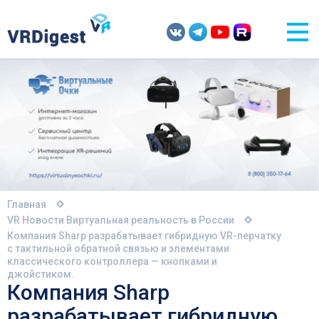
Главная
VR Новости
Виртуальная реальность в России
Компания Sharp разрабатывает гибридную VR-перчатку
с тактильной обратной связью и элементами
классического контроллера — кнопками и
джойстиком.
Компания Sharp
разрабатывает гибридную