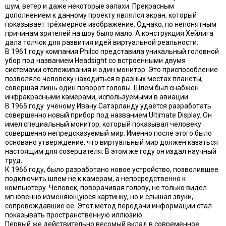
шум, ветер и даже некоторые запахи. Прекрасным
дополнением к данному проекту являлся экран, который
показывает трёхмерное изображение. Однако, по непонятным
причинам зрителей на шоу было мало. А конструкция Хейлига
дала толчок для развития идей виртуальной реальности.
В 1961 году компания Philco представила уникальный головной
убор под названием Headsight со встроенными двумя
системами отслеживания и один монитор. Это приспособление
позволяло человеку находиться в разных местах планеты,
совершая лишь один поворот головы. Шлем был снабжён
инфракрасными камерами, используемыми в авиации.
В 1965 году учёному Ивану Сатэрланду удаётся разработать
совершенно новый прибор под названием Ultimate Display. Он
имел специальный монитор, который показывал человеку
совершенно непредсказуемый мир. Именно после этого было
основано утверждение, что виртуальный мир должен казаться
настоящим для созерцателя. В этом же году он издал научный
труд.
К 1966 году, было разработано новое устройство, позволившее
подключить шлем не к камерам, а непосредственно к
компьютеру. Человек, поворачивая голову, не только видел
мгновенно изменяющуюся картинку, но и слышал звуки,
сопровождавшие её. Этот метод передачи информации стал
показывать пространственную иллюзию.
Первый же действительно весомый вклад в современное