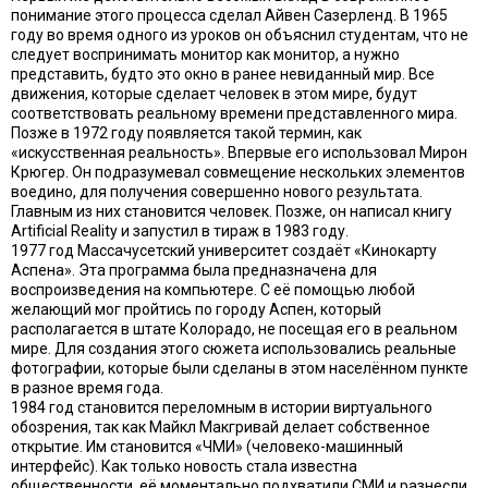
понимание этого процесса сделал Айвен Сазерленд. В 1965
году во время одного из уроков он объяснил студентам, что не
следует воспринимать монитор как монитор, а нужно
представить, будто это окно в ранее невиданный мир. Все
движения, которые сделает человек в этом мире, будут
соответствовать реальному времени представленного мира.
Позже в 1972 году появляется такой термин, как
«искусственная реальность». Впервые его использовал Мирон
Крюгер. Он подразумевал совмещение нескольких элементов
воедино, для получения совершенно нового результата.
Главным из них становится человек. Позже, он написал книгу
Artificial Reality и запустил в тираж в 1983 году.
1977 год Массачусетский университет создаёт «Кинокарту
Аспена». Эта программа была предназначена для
воспроизведения на компьютере. С её помощью любой
желающий мог пройтись по городу Аспен, который
располагается в штате Колорадо, не посещая его в реальном
мире. Для создания этого сюжета использовались реальные
фотографии, которые были сделаны в этом населённом пункте
в разное время года.
1984 год становится переломным в истории виртуального
обозрения, так как Майкл Макгривай делает собственное
открытие. Им становится «ЧМИ» (человеко-машинный
интерфейс). Как только новость стала известна
общественности, её моментально подхватили СМИ и разнесли