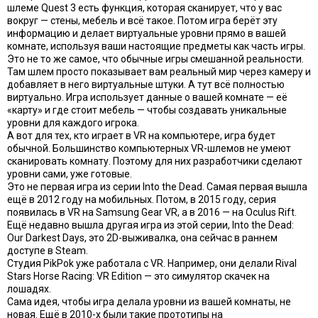
шлеме Quest 3 есть функция, которая сканирует, что у вас
вокруг — стены, мебель и всё такое. Потом игра берёт эту
информацию и делает виртуальные уровни прямо в вашей
комнате, используя ваши настоящие предметы как часть игры.
Это не то же самое, что обычные игры смешанной реальности.
Там шлем просто показывает вам реальный мир через камеру и
добавляет в него виртуальные штуки. А тут всё полностью
виртуально. Игра использует данные о вашей комнате — её
«карту» и где стоит мебель — чтобы создавать уникальные
уровни для каждого игрока.
А вот для тех, кто играет в VR на компьютере, игра будет
обычной. Большинство компьютерных VR-шлемов не умеют
сканировать комнату. Поэтому для них разработчики сделают
уровни сами, уже готовые.
Это не первая игра из серии Into the Dead. Самая первая вышла
ещё в 2012 году на мобильных. Потом, в 2015 году, серия
появилась в VR на Samsung Gear VR, а в 2016 — на Oculus Rift.
Ещё недавно вышла другая игра из этой серии, Into the Dead:
Our Darkest Days, это 2D-выживалка, она сейчас в раннем
доступе в Steam.
Студия PikPok уже работала с VR. Например, они делали Rival
Stars Horse Racing: VR Edition — это симулятор скачек на
лошадях.
Сама идея, чтобы игра делала уровни из вашей комнаты, не
новая. Ещё в 2010-х были такие прототипы на