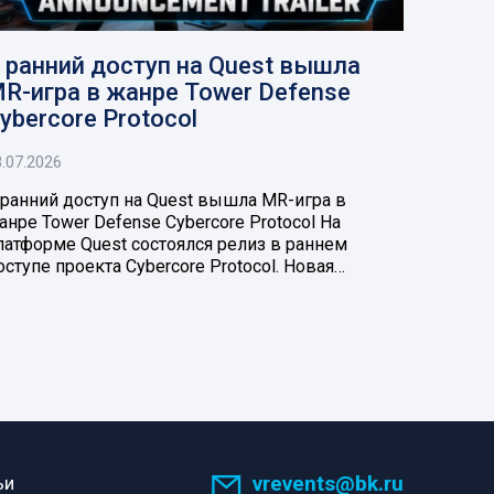
 ранний доступ на Quest вышла
R-игра в жанре Tower Defense
ybercore Protocol
.07.2026
 ранний доступ на Quest вышла MR-игра в
анре Tower Defense Cybercore Protocol На
латформе Quest состоялся релиз в раннем
оступе проекта Cybercore Protocol. Новая…
vrevents@bk.ru
ьи