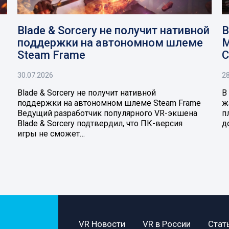
Blade & Sorcery не получит нативной
В
поддержки на автономном шлеме
M
Steam Frame
C
30.07.2026
28
Blade & Sorcery не получит нативной
В
поддержки на автономном шлеме Steam Frame
ж
Ведущий разработчик популярного VR-экшена
п
Blade & Sorcery подтвердил, что ПК-версия
д
игры не сможет…
VR Новости
VR в России
Стат