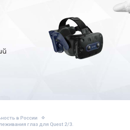
ность в России
леживания глаз для Quest 2/3.