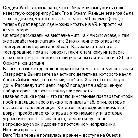
Студия iWorlds рассказала, что собирается выпустить свою
известную хоррор-игру Dark Trip в Steam. Раньше эта игра была
только для тех, у кого есть автономные VR-шлемы Quest, но
теперь будет версия, где можно играть и в VR, и просто на
компьютере.
Об этом рассказали на выставке Ruff Talk VR Showcase, и там
же разработчики сказали, что 2 июня начнется открытое
тестирование версии для Steam. Как записаться на это
тестирование, пока не говорят, так что тем, кому интересно,
стоит смотреть новости на официальном сайте игры и в Steam.
Сюжет и концепция
В Dark Trip сюжет довольно мрачный, чем-то напоминает книги
Лавкрафта. Вы играете за частного детектива, которого нанял
богатый бизнесмен на пенсии, чтобы найти его пропавшую
дочь. Расследуя это дело, герой попадает в заброшенную
лабораторию, где хранятся жуткие секреты.
Главная фишка игры — это галлюциногенные препараты: чтобы
пройти дальше, герою нужно принимать таблетки, которые
вызывают галлюцинации. Когда он под воздействием, всё
вокруг преображается: открываются новые пути, а старые
угрозы исчезают. Такой подход делает игру очень
непредсказуемой и держит в постоянном напряжении.
История проекта
Dark Trip впервые появилась в раннем доступе на Quest в